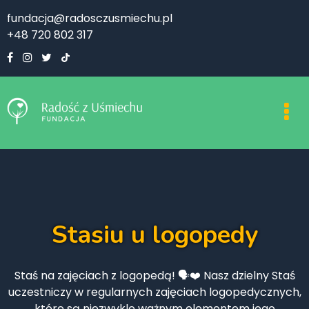
fundacja@radosczusmiechu.pl
+48 720 802 317
Stasiu u logopedy
Staś na zajęciach z logopedą! 🗣️❤️ Nasz dzielny Staś
uczestniczy w regularnych zajęciach logopedycznych,
które są niezwykle ważnym elementem jego