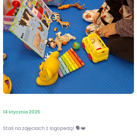
14 stycznia 2025
Staś na zajęciach z logopedą! 🗣️❤️