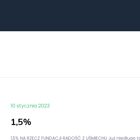
ZOSTAŃ WOLONTARIUSZ
REGULAMIN FUNDACJI
10 stycznia 2023
1,5%
1,5% NA RZECZ FUNDACJI RADOŚĆ Z UŚMIECHU Już niedługo ro