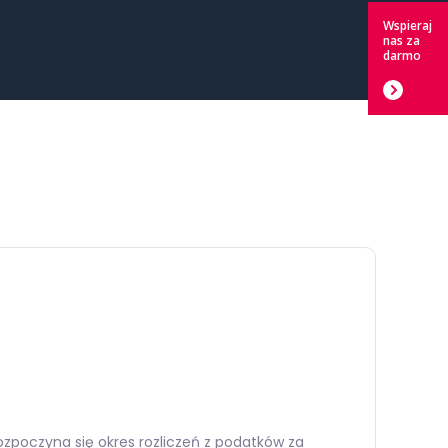
EM
Wspieraj
nas za
darmo
zpoczyna się okres rozliczeń z podatków za