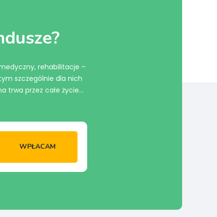
undusze?
 medyczny, rehabilitacje –
ym szczególnie dla nich
a trwa przez całe życie…
WPŁACAM