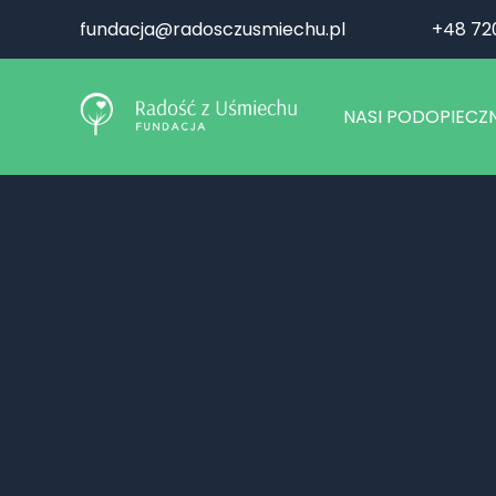
fundacja@radosczusmiechu.pl
+48 72
NASI PODOPIECZN
AKTUALNIE 
ZAKOŃCZONE 