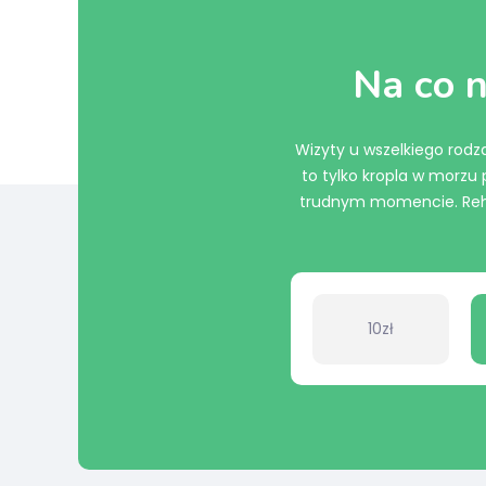
Na co n
Wizyty u wszelkiego rodza
to tylko kropla w morz
trudnym momencie. Rehab
10zł