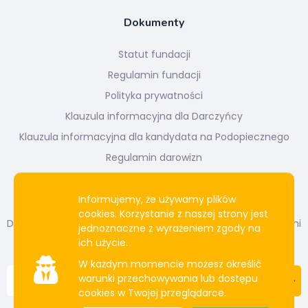
Dokumenty
Statut fundacji
Regulamin fundacji
Polityka prywatności
Klauzula informacyjna dla Darczyńcy
Klauzula informacyjna dla kandydata na Podopiecznego
Regulamin darowizn
Newsletter
Informujemy, że używamy plików
cookies. Korzystanie z naszej strony jest
Dołącz do naszej listy mailingowej. Bądź na bieżąco z naszymi
jednoznaczne z wyrażeniem zgody na
działaniami i projektami.
ich użycie.
W każdym momencie możesz określić
warunki przechowywania lub dostępu
cookies w Twojej przeglądarce.