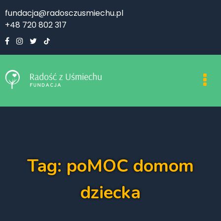
fundacja@radosczusmiechu.pl
+48 720 802 317
Tag: poMOC domom
dziecka