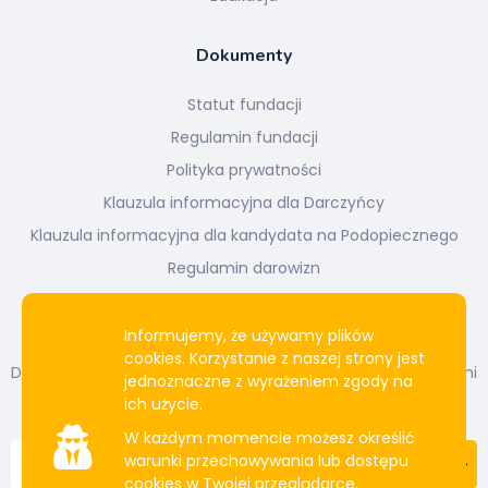
Dokumenty
Statut fundacji
Regulamin fundacji
Polityka prywatności
Klauzula informacyjna dla Darczyńcy
Klauzula informacyjna dla kandydata na Podopiecznego
Regulamin darowizn
Newsletter
Informujemy, że używamy plików
cookies. Korzystanie z naszej strony jest
Dołącz do naszej listy mailingowej. Bądź na bieżąco z naszymi
jednoznaczne z wyrażeniem zgody na
działaniami i projektami.
ich użycie.
W każdym momencie możesz określić
warunki przechowywania lub dostępu
cookies w Twojej przeglądarce.