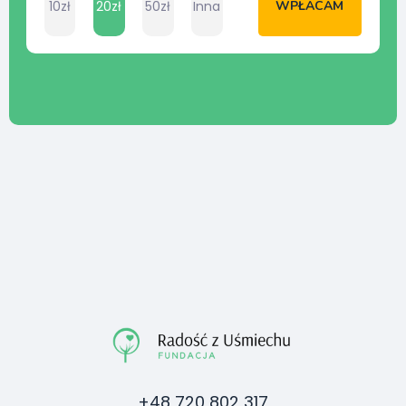
10zł
20zł
50zł
Inna
WPŁACAM
+48 720 802 317