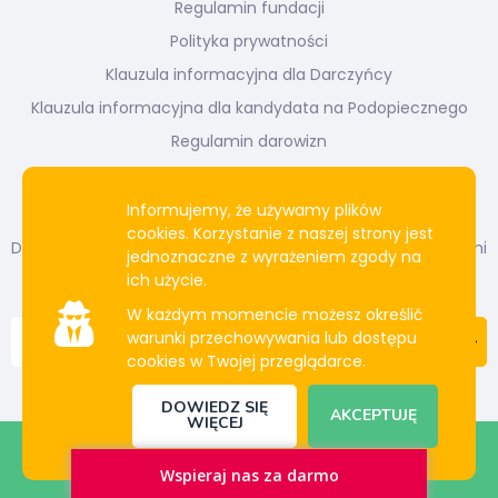
Regulamin fundacji
Polityka prywatności
Klauzula informacyjna dla Darczyńcy
Klauzula informacyjna dla kandydata na Podopiecznego
Regulamin darowizn
Newsletter
Informujemy, że używamy plików
cookies. Korzystanie z naszej strony jest
Dołącz do naszej listy mailingowej. Bądź na bieżąco z naszymi
jednoznaczne z wyrażeniem zgody na
działaniami i projektami.
ich użycie.
W każdym momencie możesz określić
warunki przechowywania lub dostępu
cookies w Twojej przeglądarce.
DOWIEDZ SIĘ
AKCEPTUJĘ
WIĘCEJ
© Copyright 2020 - 2021 All rights reserved.
Wspieraj nas za darmo