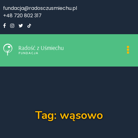
fundacja@radosczusmiechu.pl
+48 720 802 317
Tag: wąsowo