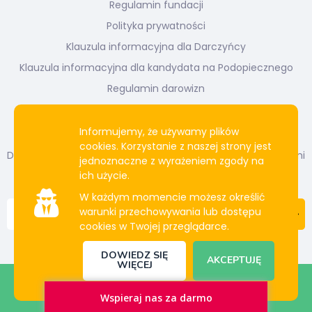
Regulamin fundacji
Polityka prywatności
Klauzula informacyjna dla Darczyńcy
Klauzula informacyjna dla kandydata na Podopiecznego
Regulamin darowizn
Newsletter
Informujemy, że używamy plików
cookies. Korzystanie z naszej strony jest
Dołącz do naszej listy mailingowej. Bądź na bieżąco z naszymi
jednoznaczne z wyrażeniem zgody na
działaniami i projektami.
ich użycie.
W każdym momencie możesz określić
warunki przechowywania lub dostępu
cookies w Twojej przeglądarce.
DOWIEDZ SIĘ
AKCEPTUJĘ
WIĘCEJ
© Copyright 2020 - 2021 All rights reserved.
Wspieraj nas za darmo