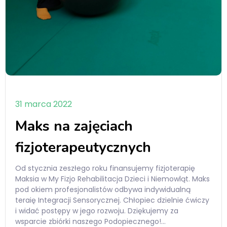
31 marca 2022
Maks na zajęciach
fizjoterapeutycznych
Od stycznia zeszłego roku finansujemy fizjoterapię
Maksia w My Fizjo Rehabilitacja Dzieci i Niemowląt. Maks
pod okiem profesjonalistów odbywa indywidualną
teraię Integracji Sensorycznej. Chłopiec dzielnie ćwiczy
i widać postępy w jego rozwoju. Dziękujemy za
wsparcie zbiórki naszego Podopiecznego!…