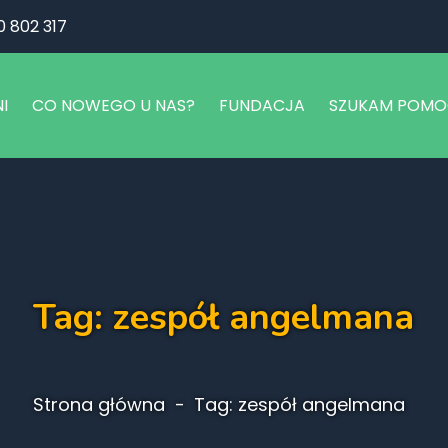
0 802 317
I
CO NOWEGO U NAS?
FUNDACJA
SZUKAM POMO
POMAGAMY
O NAS
PROJEKTY
MISJA FUNDACJI
JAK DZIAŁAMY?
Tag: zespół angelmana
EDUKACJA
INWESTORZY
Strona główna
Tag: zespół angelmana