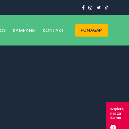
CY
KAMPANIE
KONTAKT
POMAGAM
Wspieraj
nas za
darmo