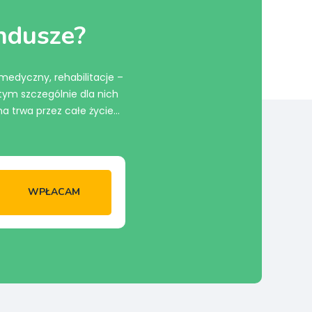
undusze?
 medyczny, rehabilitacje –
ym szczególnie dla nich
a trwa przez całe życie…
WPŁACAM