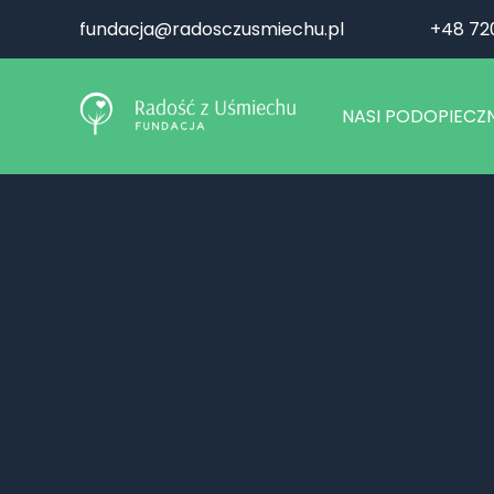
fundacja@radosczusmiechu.pl
+48 72
NASI PODOPIECZN
AKTUALNIE 
ZAKOŃCZONE 