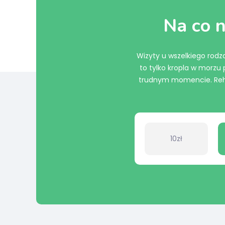
Na co n
Wizyty u wszelkiego rodza
to tylko kropla w morz
trudnym momencie. Rehab
10zł