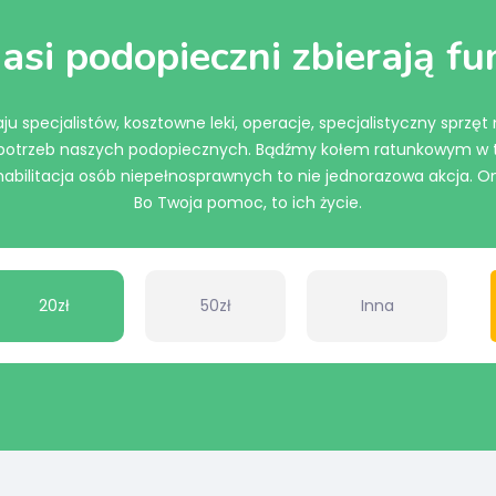
asi podopieczni zbierają f
ju specjalistów, kosztowne leki, operacje, specjalistyczny sprzęt
u potrzeb naszych podopiecznych. Bądźmy kołem ratunkowym w t
ilitacja osób niepełnosprawnych to nie jednorazowa akcja. On
Bo Twoja pomoc, to ich życie.
20zł
50zł
Inna