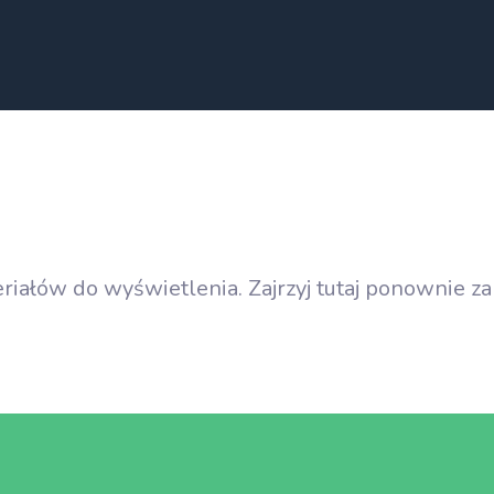
ZOSTAŃ WOLONTARIUSZ
REGULAMIN FUNDACJI
iałów do wyświetlenia. Zajrzyj tutaj ponownie za 