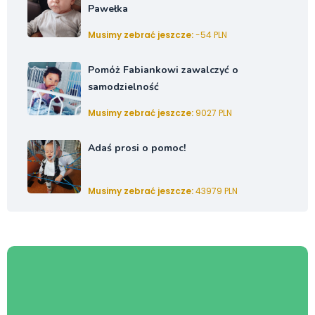
Pawełka
Musimy zebrać jeszcze:
-54 PLN
Pomóż Fabiankowi zawalczyć o
samodzielność
Musimy zebrać jeszcze:
9027 PLN
Adaś prosi o pomoc!
Musimy zebrać jeszcze:
43979 PLN