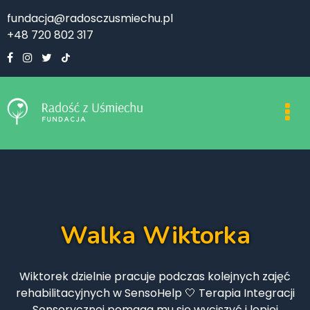
fundacja@radosczusmiechu.pl
+48 720 802 317
Walka Wiktorka
Wiktorek dzielnie pracuje podczas kolejnych zajęć
rehabilitacyjnych w SensoHelp 🤍 Terapia Integracji
Sensorycznej pomaga mu się wyciszyć i lepiej