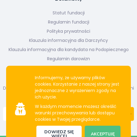
Statut fundacji
Regulamin fundacji
Polityka prywatności
Klauzula informacyjna dla Darczyńcy
Klauzula informacyjna dla kandydata na Podopiecznego
Regulamin darowizn
Newsletter
Informujemy, że używamy plików
cookies. Korzystanie z naszej strony jest
Dołącz do naszej listy mailingowej. Bądź na bieżąco z naszymi
jednoznaczne z wyrażeniem zgody na
działaniami i projektami.
ich użycie.
W każdym momencie możesz określić
warunki przechowywania lub dostępu
cookies w Twojej przeglądarce.
DOWIEDZ SIĘ
AKCEPTUJĘ
WIĘCEJ